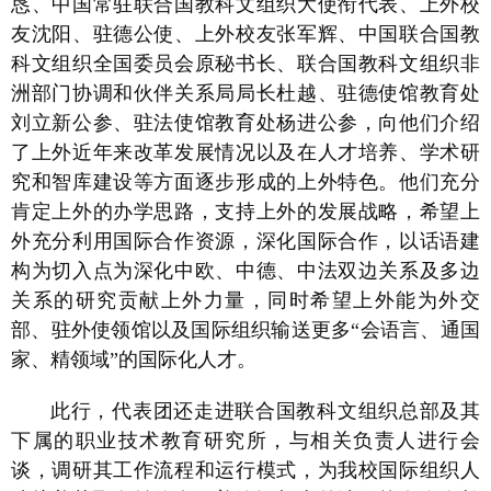
恳、中国常驻联合国教科文组织大使衔代表、上外校
友沈阳、驻德公使、上外校友张军辉、中国联合国教
科文组织全国委员会原秘书长、联合国教科文组织非
洲部门协调和伙伴关系局局长杜越、驻德使馆教育处
刘立新公参、驻法使馆教育处杨进公参，向他们介绍
了上外近年来改革发展情况以及在人才培养、学术研
究和智库建设等方面逐步形成的上外特色。他们充分
肯定上外的办学思路，支持上外的发展战略，希望上
外充分利用国际合作资源，深化国际合作，以话语建
构为切入点为深化中欧、中德、中法双边关系及多边
关系的研究贡献上外力量，同时希望上外能为外交
部、驻外使领馆以及国际组织输送更多“会语言、通国
家、精领域”的国际化人才。
此行，代表团还走进联合国教科文组织总部及其
下属的职业技术教育研究所，与相关负责人进行会
谈，调研其工作流程和运行模式，为我校国际组织人