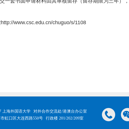
交一套书面申请材料由其审核留存（留存期限为三年）
读
http://www.csc.edu.cn/chuguo/s/1108
017 上海外国语大学
对外合作交流处/港澳台办公室
市虹口区大连西路550号
行政楼 201/202/209室