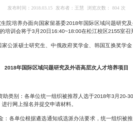
发布时间：2018.03.15
发布者：王慧
浏览次数：
804
次
生院培养办面向国家留基委
2018
年国际区域问题研究及
的培训会将于
3
月
20
日
16:40~18:00
在松江校区
2155
室召
国家公派硕士研究生、中俄政府奖学金、韩国互换奖学金
2018
年国际区域问题研究及外语高层次人才培养项目
资助类别：各单位统一组织被推荐人选于
2018
年
3
月
20-3
）进行网上报名并提交申请材料。
金：各单位根据遴选通知或选派办法要求，统一组织被推