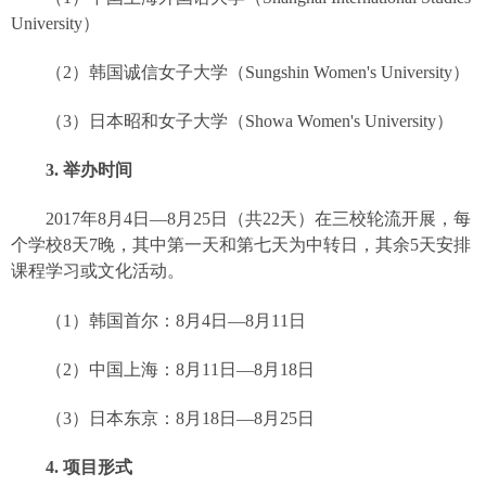
University
）
（
2
）韩国诚信女子大学（
Sungshin Women's University
）
（
3
）日本昭和女子大学（
Showa Women's University
）
3.
举办时间
2017
年
8
月
4
日—
8
月
25
日（共
22
天）在三校轮流开展，每
个学校
8
天
7
晚，其中第一天和第七天为中转日，其余
5
天安排
课程学习或文化活动。
（
1
）韩国首尔：
8
月
4
日—
8
月
11
日
（
2
）中国上海：
8
月
11
日—
8
月
18
日
（
3
）日本东京：
8
月
18
日—
8
月
25
日
4.
项目形式