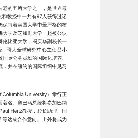
古老的五所大学之一，是世界最
友和教授中一共有
97人获得过诺
仍保持着美国大学中最严格的核
佛大学及芝加哥大学一起被公认
哥伦比亚大学，冯庆华副校长一
授、哥大全球研究中心主任吕小
校国际公务员班的国际化培养、
流，并在纽约的国际组织中见习
 of Columbia University）举行正
而著名。奥巴马总统将参加巴纳
Paul Hertz教授，校长助理、国
修项目等达成合作意向。上外将成为