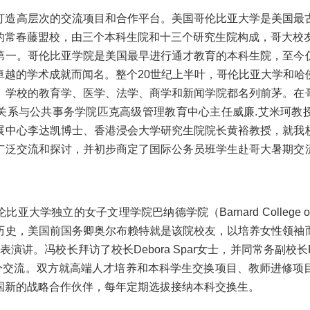
打造高层次的交流项目和合作平台。美国哥伦比亚大学是美国最
的常春藤盟校，由三个本科生院和十三个研究生院构成，哥大校
第一。哥伦比亚学院是美国最早进行通才教育的本科生院，至今
卓越的学术成就而闻名。整个
20世纪上半叶，哥伦比亚大学和哈
，学校的教育学、医学、法学、商学和新闻学院都名列前茅。在
关系与公共事务学院匹克高级管理教育中心主任威廉
.艾米珂教
展中心李达凯博士、香港浸会大学研究生院院长黄裕教授，就我
广泛交流和探讨，并初步商定了国际公务员班学生赴哥大暑期交
伦比亚大学独立的女子文理学院巴纳德学院（
Barnard College
历史，美国前国务卿奥尔布赖特就是该院校友，以培养女性领袖
并发表演讲。冯校长拜访了校长
Debora Spar女士，并同常务副校长
nk女士充分交流。双方就高端人才培养和本科学生交换项目、教师进
国新的战略合作伙伴，每年定期选拔接纳本科交换生。