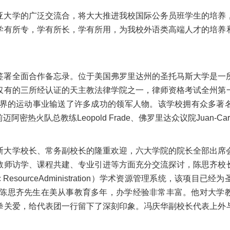
亚大学的广泛交流合，将大大推进我校国际公务员班学生的培养
学有所专，学有所长，学有所用，为我校外语类高端人才的培养
签署全面合作备忘录。位于美国弗罗里达州的圣托马斯大学是一
仅有的三所经认证的天主教法律学院之一，律师资格考试全州第
世界的运动事业输送了许多成功的领军人物。该学校拥有众多著
rick、前迈阿密热火队总教练
Leopold Frade、佛罗里达众议院
Juan-Ca
斯大学校长、常务副校长的隆重欢迎，六大学院的院长全部出席
教师访学、课程共建、专业引进等方面充分交流探讨，陈思齐校
mic ResourceAdministration）学术资源管理系统，该
费。陈思齐先生在美从事教育多年，办学经验非常丰富。他对大学
拳关爱，给代表团一行留下了深刻印象。冯庆华副校长代表上外