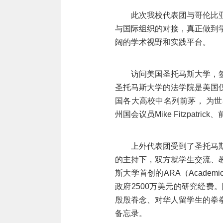
此次我校代表团与哥伦比
与国际组织的对接，真正做到
阔的学术视野和实践平台。
访问美国圣托马斯大学，
圣托马斯大学的法学院是美国
国各大高校中名列前茅， 为
州国会议员
Mike Fitzpat
上外代表团受到了圣托马
的主持下，双方就学生交流、
斯大学首创的
ARA（
Acade
政府
2500万美元的研究经
殷殷眷念、对华人留学生的拳
备忘录。