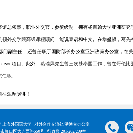
事馆总领事，职业外交官，参赞级别，拥有杨百翰大学亚洲研究
灵顿外交学院高级课程顾问，
能说泰语和中文。在华盛顿，葛先
部门副主任，还曾任职于国防部长办公室亚洲政策办公室，在
arson项目。此外，
葛瑞风先生曾三次赴泰国工作，曾在哥
伦
比
京任
职
。
前往观摩演讲！
017 上海外国语大学
对外合作交流处/港澳台办公室
市虹口区大连西路550号
行政楼 201/202/209室