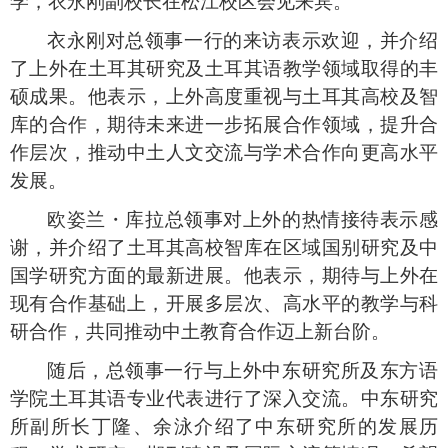
学，
衣永刚副校长在松江校区会见来宾。
衣永刚对总领事一行的来访表示欢迎，并介绍
了上外在土耳其研究及土耳其语教学领域取得的丰
硕成果。他表示，上外高度重视与土耳其高校及智
库的合作，期待未来进一步拓展合作领域，提升合
作层次，推动中土人文交流与学术合作向更高水平
发展。
欧姿兰
・
库拉
总领事对上外的热情接待表示感
谢，并介绍了土耳其高校智库在区域国别研究及中
国学研究方面的最新进展
。
他表示，
期待与上外在
现有合作基础上，开展多层次、高水平的教学与科
研合作，共同推动中土教育合作迈上新台阶。
随后，总领事一行
与上外中东研究所
及
东方语
学院土耳其语专业代表进行了深入交流。中东研究
所副所长丁隆、
余泳
介绍了中东研究所的发展历