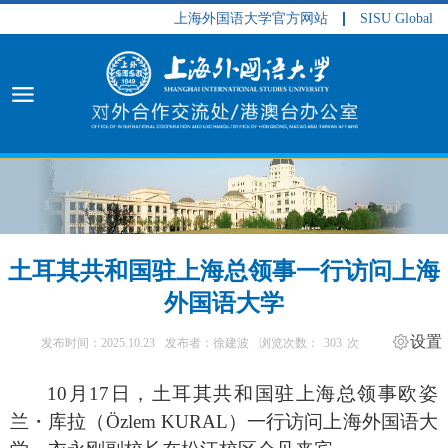
上海外国语大学官方网站
SISU Global
土耳其共和国驻上海总领事一行访问上海
外国语大学
设置
发布时间：2025.10.23
发布者：徐建波
浏览次数：
303
次
10
月
17
日，土耳其共和国驻上海总领事欧姿
兰
・
库拉（
Ö
zlem KURAL
）
一行
访问上海外国语大