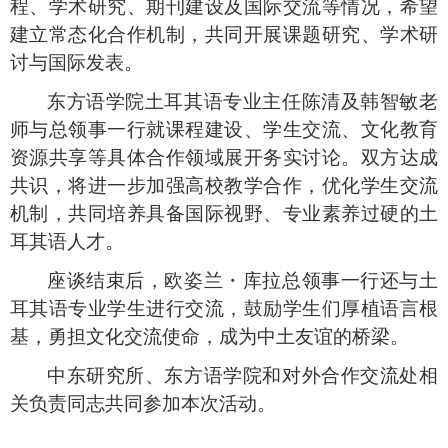
程、学术研究、期刊建设及国际交流等情况，希望
建立常态化合作机制，共同开展课题研究、学术研
讨与国际发表。
东方语学院土耳其语专业主任陈清
及韩智敏老
师
与总领事一行就课程建设、学生交流、文化教育
资源共享等具体合作领域展开务实讨论。双方
达成
共识，
将进一步加强高校教学合作，
优化
学生交流
机制，共同培养
具备
国际视野
、
专业素养过硬
的
土
耳其语
人才。
座谈结束后，欧姿兰
・
库拉
总领事一行还与土
耳其语专业学生
进行
交流，鼓励学生们厚植语言根
基，勇担文化交流使命，成为中土友谊的桥梁。
中东研究所、东方语学院和对外合作交流处相
关负责同志共同参加本次活动。